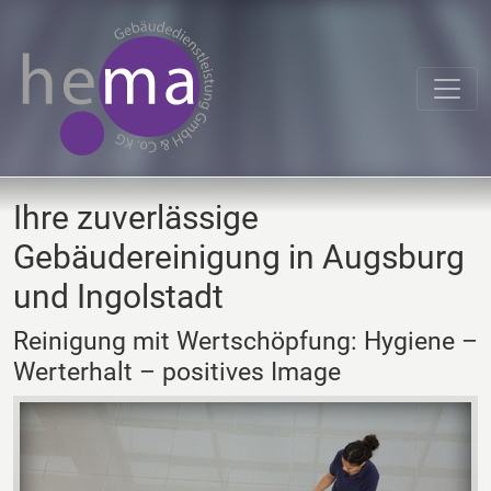
Zum
Menü
springen
Zum
Inhalt
springen
Ihre zuverlässige
Gebäudereinigung in Augsburg
und Ingolstadt
Reinigung mit Wertschöpfung: Hygiene –
Werterhalt – positives Image