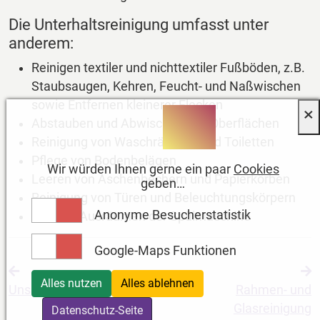
Die Unterhaltsreinigung umfasst unter
anderem:
Reinigen textiler und nichttextiler Fußböden, z.B.
Staubsaugen, Kehren, Feucht- und Naßwischen
sowie Entfernen kleinerer Flecken
×
Abstauben und Abwischen von Oberflächen
Reinigung von Waschräumen und Toiletten
Pflege von Bodenbelägen
Wir würden Ihnen gerne ein paar
Cookies
Leeren von Aschenbechern und Papierkörben
geben…
Reinigung von Türen und Beleuchtungskörpern
Anonyme
Besucherstatistik
Ein- und Ausräumen der Spülmaschine
Google-Maps Funktionen
Alles nutzen
Alles ablehnen
Unsere Leistungen
Rahmen- und
Glasreinigung
Datenschutz-Seite